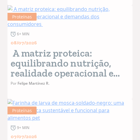
Proteínas
6+ MIN
08/07/2026
A matriz proteica:
equilibrando nutrição,
realidade operacional e
demandas dos
Por
Felipe Martínez R.
consumidores
Proteínas
9+ MIN
07/07/2026