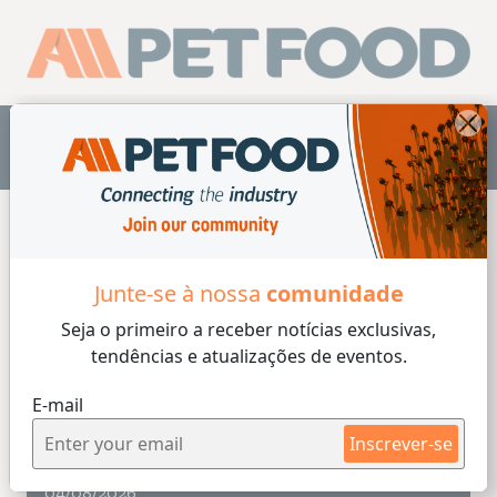
PT
Home
/ Proteínas
/ Cereais
/ Ingredientes à base de
plantas
/ A base de insetos
/ Ingredientes de origem
animal
Junte-se à nossa
comunidade
Seja o primeiro a receber
notícias exclusivas,
tendências e atualizações de eventos.
E-mail
Ingredientes à base de plantas
Inscrever-se
7 min de lectura
04/08/2026