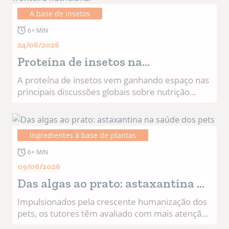
A base de insetos
6+ MIN
24/06/2026
Proteína de insetos na
alimentação pet: uma nova
A proteína de insetos vem ganhando espaço nas
principais discussões globais sobre nutrição
fronteira nutricional
animal. Em feiras internacionais, centros de
pesquisa e portfólios de grandes empresas,
deixou de ser tratada como uma possibilidade
Ingredientes à base de plantas
distante e passou a ocupar posição estratégica
entre os ingredientes de nova geração. No
6+ MIN
segmento pet, esse movimento é
09/06/2026
particularmente relevante. Cães e gatos vivem
Das algas ao prato: astaxantina na
por mais tempo, os tutores estão mais atentos à
qualidade das formulações e a indústria busca
saúde dos pets
Impulsionados pela crescente humanização dos
matérias-primas capazes de combinar
pets, os tutores têm avaliado com mais atenção
desempenho nutricional, segurança,
a forma como alimentam seus companheiros.