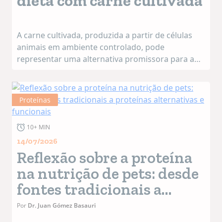
dieta com carne cultivada
A carne cultivada, produzida a partir de células
animais em ambiente controlado, pode
representar uma alternativa promissora para a
nutrição felina. Um estudo recente publicado na
revista científica Frontiers in Veterinary Science
apontou que...
Proteínas
10+ MIN
14/07/2026
Reflexão sobre a proteína
na nutrição de pets: desde
fontes tradicionais a
proteínas alternativas e
Por
Dr. Juan Gómez Basauri
funcionais