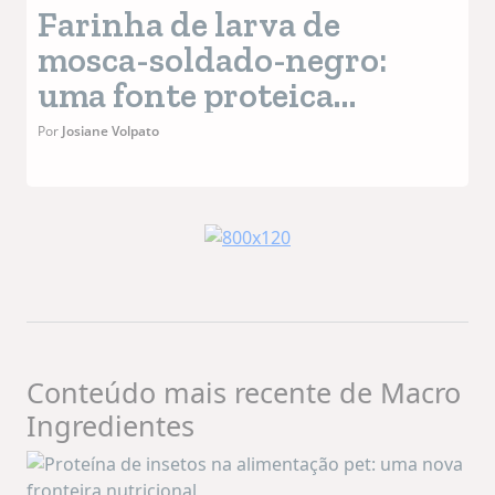
Farinha de larva de
mosca-soldado-negro:
uma fonte proteica
sustentável e funcional
Por
Josiane Volpato
para alimentos pet
Conteúdo mais recente de Macro
Ingredientes