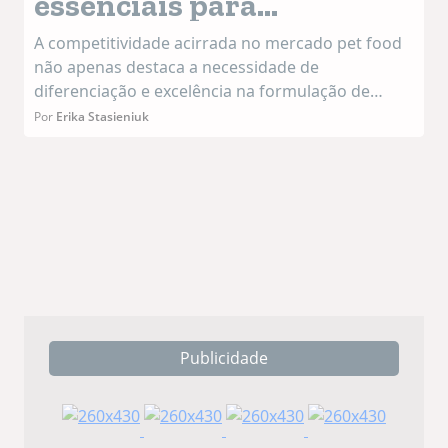
essenciais para
lançamento de um pet
A competitividade acirrada no mercado pet food
food
não apenas destaca a necessidade de
diferenciação e excelência na formulação de
alimentos para animais de estimação, mas
Por
Erika Stasieniuk
também enfatiza a importância de v...
Publicidade