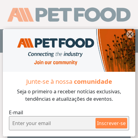
PT
Home
/
Laboratório
Junte-se à nossa
comunidade
Seja o primeiro a receber
notícias exclusivas,
tendências e atualizações de eventos.
5 min de lectura
E-mail
Ludmila Barbi T. Bomcompagni
Por
03/06/2026
Inscrever-se
O custo invisível da