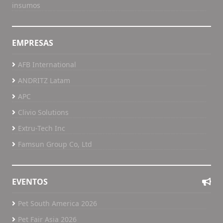
insumos
EMPRESAS
AFB International
ANDRITZ Latam
APC
Clivio Solutions
Extru-Tech Inc
Famsun Group Co, Ltd
EVENTOS
Pet South America 2026
Pet Fair Asia 2026