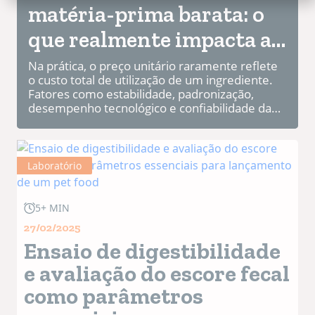
matéria-prima barata: o
que realmente impacta a
rentabilidade
Na prática, o preço unitário raramente reflete
o custo total de utilização de um ingrediente.
Fatores como estabilidade, padronização,
desempenho tecnológico e confiabilidade da
cadeia de fornecimento exercem influ...
Laboratório
5+ MIN
27/02/2025
Ensaio de digestibilidade
e avaliação do escore fecal
como parâmetros