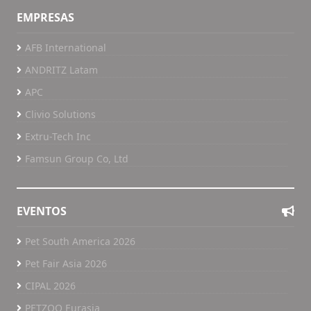
EMPRESAS
AFB International
ANDRITZ Latam
APC
Clivio Solutions
Extru-Tech Inc
Famsun Group Co, Ltd
EVENTOS
Pet South America 2026
Pet Fair Asia 2026
CIPAL 2026
PETZOO Eurasia