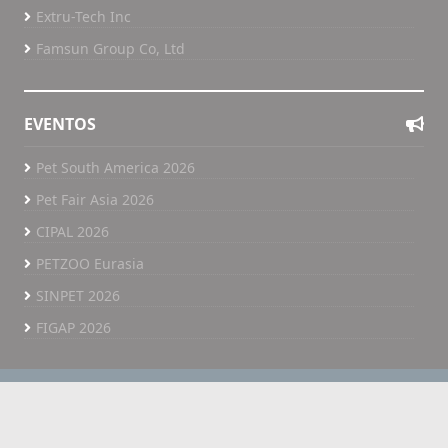
Extru-Tech Inc
Famsun Group Co, Ltd
EVENTOS
Pet South America 2026
Pet Fair Asia 2026
CIPAL 2026
PETZOO Eurasia
SINPET 2026
FIGAP 2026
@ 2026 All Pet Food. Todos os direitos reservados.
Home
All Pet Food TV