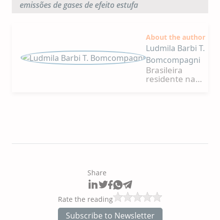
emissões de gases de efeito estufa
About the author
Ludmila Barbi T.
Bomcompagni
Brasileira
residente na
Cidade do
México,
veterinária com
mestrado em
Nutrição Animal.
Com experiência
em formulação
de alimentos
para animais de
estimação e
Share
avaliação de
matérias-primas,
atualmente se
Rate the reading
dedica ao estudo
e
Subscribe to Newsletter