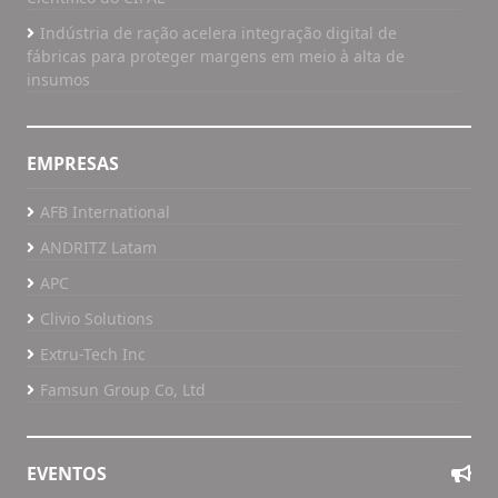
Indústria de ração acelera integração digital de
fábricas para proteger margens em meio à alta de
insumos
EMPRESAS
AFB International
ANDRITZ Latam
APC
Clivio Solutions
Extru-Tech Inc
Famsun Group Co, Ltd
EVENTOS