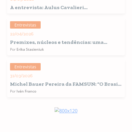
A entrevista: Aulus Cavalieri
Carciofi, Membro do comité do CBNA
Entrevistas
22/04/2026
Premixes, núcleos e tendências: uma
conversa com Erika Stasieniuk sobre o
Por
Erika Stasieniuk
futuro do pet food
Entrevistas
31/03/2026
Michel Bauer Pereira da FAMSUN: “O Brasil
está se tornando um hub estratégico para a
Por
Iván Franco
manufatura avançada de pet food na
América Latina”