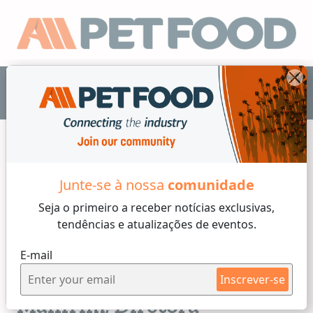
PT
Junte-se à nossa
comunidade
Entrevistas
Seja o primeiro a receber
notícias exclusivas,
tendências e atualizações de eventos.
7 min reading
E-mail
Segunda-feira, 06 of Julho, 2026
Entrevista a Priscila
Inscrever-se
Manfrim, Diretora