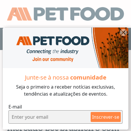
PT
Junte-se à nossa
comunidade
Fabricantes
Seja o primeiro a receber
notícias exclusivas,
tendências e atualizações de eventos.
2 min reading
E-mail
Quinta-feira, 04 of Junho, 2026
Gigante japonesa entra no
Inscrever-se
mercado pet brasileiro com