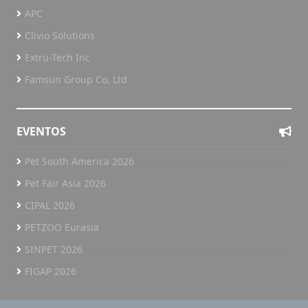
APC
Clivio Solutions
Extru-Tech Inc
Famsun Group Co, Ltd
EVENTOS
Pet South America 2026
Pet Fair Asia 2026
CIPAL 2026
PETZOO Eurasia
SINPET 2026
FIGAP 2026