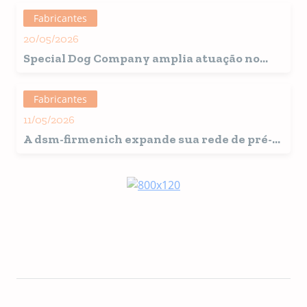
Fabricantes
20/05/2026
Special Dog Company amplia atuação no
Norte e Nordeste e mira distribuição de 1,2
mil toneladas por mês
Fabricantes
11/05/2026
A dsm-firmenich expande sua rede de pré-
misturas dedicadas a produtos para
animais de estimação com a inauguração da
NextGen Itatiba, em São Paulo, Brasil