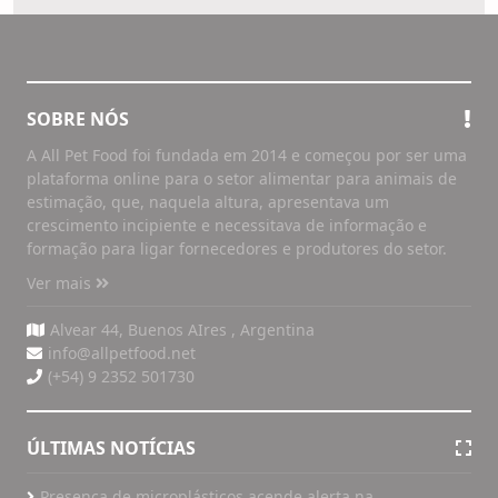
SOBRE NÓS
A All Pet Food foi fundada em 2014 e começou por ser uma
plataforma online para o setor alimentar para animais de
estimação, que, naquela altura, apresentava um
crescimento incipiente e necessitava de informação e
formação para ligar fornecedores e produtores do setor.
Ver mais
Alvear 44, Buenos AIres , Argentina
info@allpetfood.net
(+54) 9 2352 501730
ÚLTIMAS NOTÍCIAS
Presença de microplásticos acende alerta na