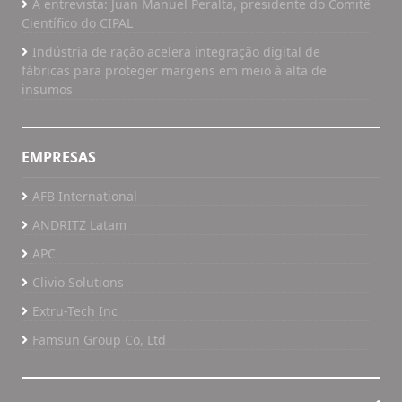
A entrevista: Juan Manuel Peralta, presidente do Comitê
Científico do CIPAL
Indústria de ração acelera integração digital de
fábricas para proteger margens em meio à alta de
insumos
EMPRESAS
AFB International
ANDRITZ Latam
APC
Clivio Solutions
Extru-Tech Inc
Famsun Group Co, Ltd