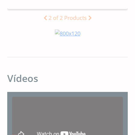
2
of
2
Products
Vídeos