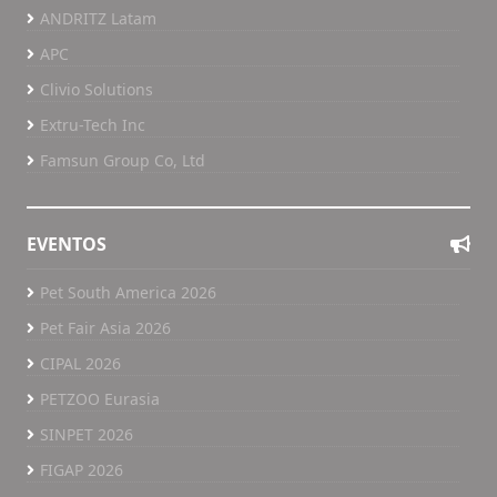
ANDRITZ Latam
APC
Clivio Solutions
Extru-Tech Inc
Famsun Group Co, Ltd
EVENTOS
Pet South America 2026
Pet Fair Asia 2026
CIPAL 2026
PETZOO Eurasia
SINPET 2026
FIGAP 2026