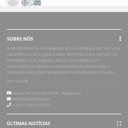
SOBRE NÓS
A All Pet Food foi fundada em 2014 e começou por ser uma
plataforma online para o setor alimentar para animais de
estimação, que, naquela altura, apresentava um
crescimento incipiente e necessitava de informação e
formação para ligar fornecedores e produtores do setor.
Ver mais
Alvear 44, Buenos AIres , Argentina
info@allpetfood.net
(+54) 9 2352 501730
ÚLTIMAS NOTÍCIAS