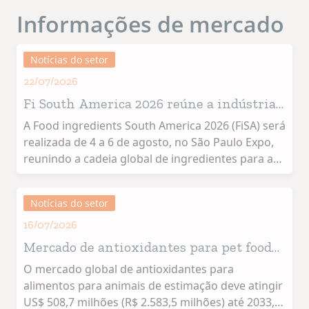
Informações de mercado
Notícias do setor
22/07/2026
Fi South America 2026 reúne a indústria
global de ingredientes em São Paulo
A Food ingredients South America 2026 (FiSA) será
realizada de 4 a 6 de agosto, no São Paulo Expo,
reunindo a cadeia global de ingredientes para as
indústrias de alimentos, bebidas e suplementos.
Reconhecida como o maior e mais qualificado
Notícias do setor
ponto de encontro do setor na América do Sul, a
feira chega à sua 28ª edição como o epicentro da
16/07/2026
inovação industrial. A expectativa é receber mais
Mercado de antioxidantes para pet food
de 12 mil participantes e mais de 290 expositores
deve chegar a US$ 508 milhões
O mercado global de antioxidantes para
nacionais e internacionais, oferecendo 27 horas
alimentos para animais de estimação deve atingir
de conteúdo e experiências imersivas.
US$ 508,7 milhões (R$ 2.583,5 milhões) até 2033,