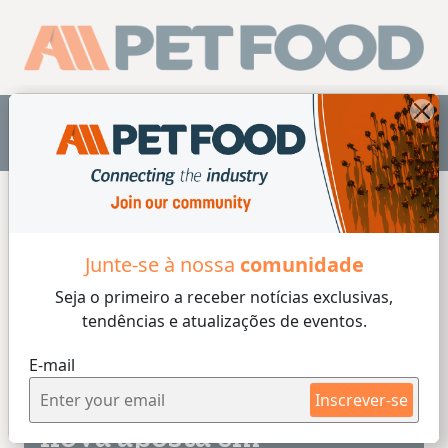
PT
Junte-se à nossa
comunidade
Seja o primeiro a receber
notícias exclusivas,
tendências e atualizações de eventos.
Embalagem
2 min reading
06/08/2026
E-mail
Mercado pet food ganha
Inscrever-se
nova aposta em