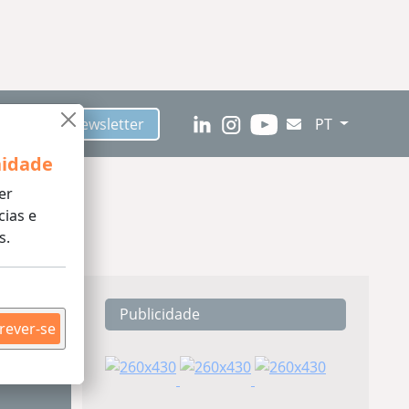
Assinar Newsletter
PT
idade
er
 gatos
cias e
s.
Publicidade
ding
rever-se