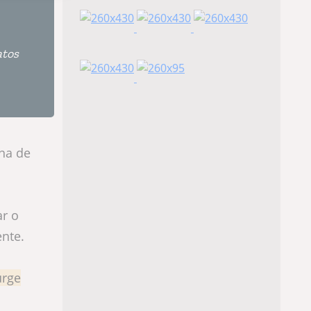
atos
ina de
ar o
nte.
urge