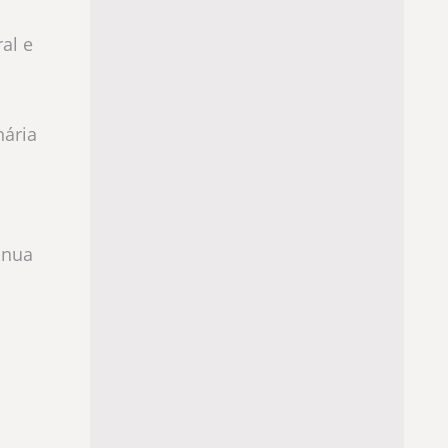
al e
nária
inua