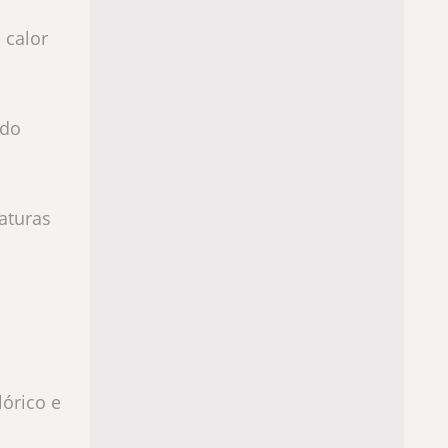
 calor
ido
aturas
lórico e