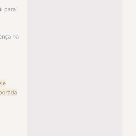
ui para
rença na
ele
rporada