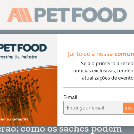
Junte-se à nossa
comun
Seja o primeiro a receb
ão: como os sachês podem reforçar a hidratação de cães e
notícias exclusivas, tendên
atualizações de evento
E-mail
4 min rea
Insc
rão: como os sachês podem