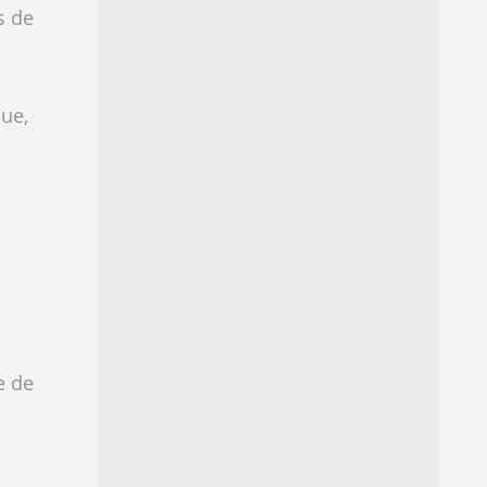
s de
ue,
e de