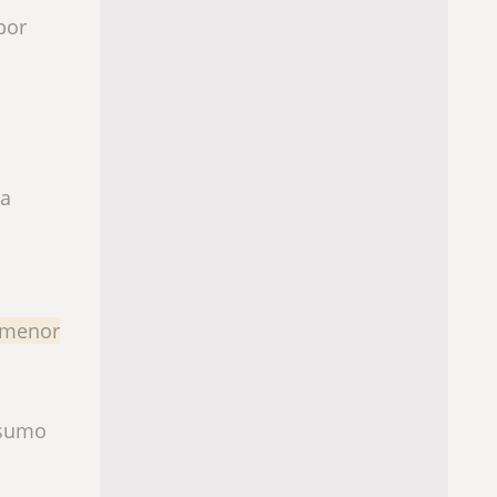
por
sa
e menor
nsumo