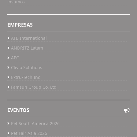
insumos
EMPRESAS
AFB International
ANDRITZ Latam
APC
Clivio Solutions
Extru-Tech Inc
Famsun Group Co, Ltd
EVENTOS
Pet South America 2026
Pet Fair Asia 2026